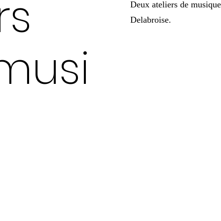
rs
Deux ateliers de musiques
Delabroise.
/musi